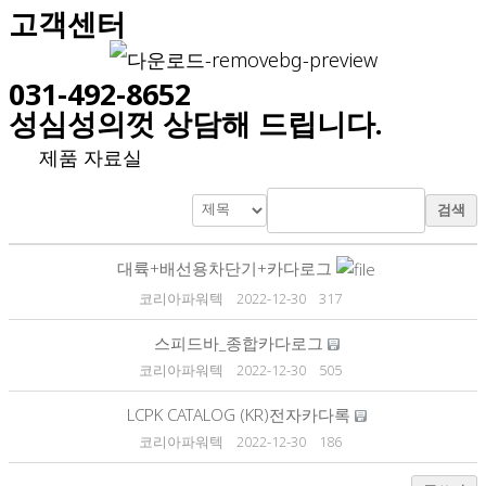
고객센터
031-492-8652
성심성의껏 상담해 드립니다.
제품 자료실
검색
대륙+배선용차단기+카다로그
코리아파워텍
2022-12-30
317
스피드바_종합카다로그
코리아파워텍
2022-12-30
505
LCPK CATALOG (KR)전자카다록
코리아파워텍
2022-12-30
186