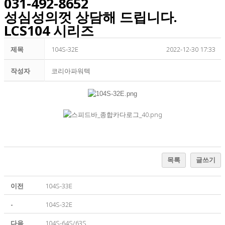
031-492-8652
성심성의껏 상담해 드립니다.
LCS104 시리즈
제목
104S-32E
2022-12-30 17:33
작성자
코리아파워텍
목록
글쓰기
이전
104S-33E
-
104S-32E
다음
104S-64S/63S