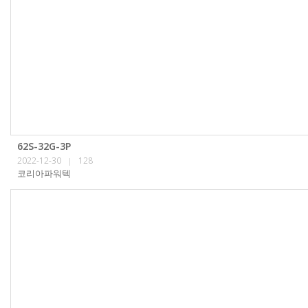
62S-32G-3P
2022-12-30
128
|
코리아파워텍