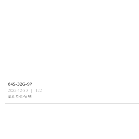
64S-32G-9P
2022-12-30
122
|
코리아파워텍